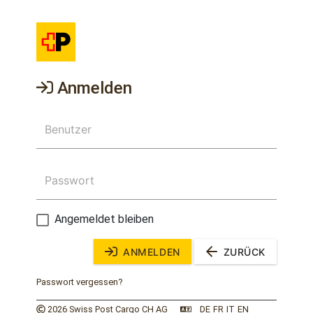
Anmelden
Angemeldet bleiben
ANMELDEN
ZURÜCK
Passwort vergessen?
2026 Swiss Post Cargo CH AG
DE
FR
IT
EN